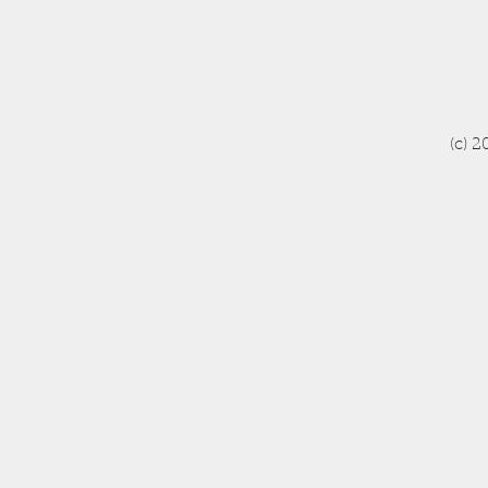
(c) 2